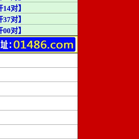
14对】
37对】
00对】