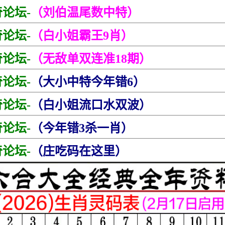
论坛-
（刘伯温尾数中特）
论坛-
（白小姐霸王9肖）
论坛-
（无敌单双连准18期）
论坛-
（大小中特今年错6）
论坛-
（白小姐流口水双波）
论坛-
（今年错3杀一肖）
论坛-
（庄吃码在这里）