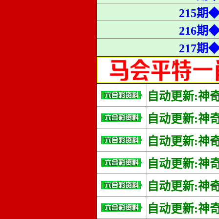
215
216
217
自动更新:神奇
自动更新:神奇
自动更新:神奇
自动更新:神奇
自动更新:神奇
自动更新:神奇