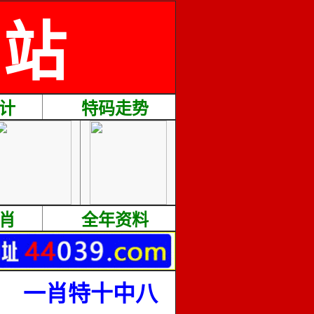
网站
计
特码走势
肖
全年资料
一肖特十中八