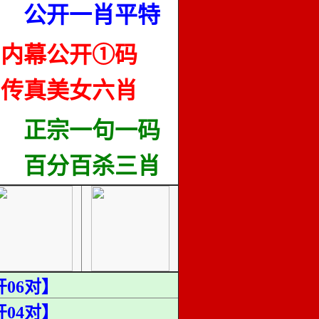
公开一肖平特
内幕公开①码
传真美女六肖
正宗一句一码
百分百杀三肖
06对】
04对】