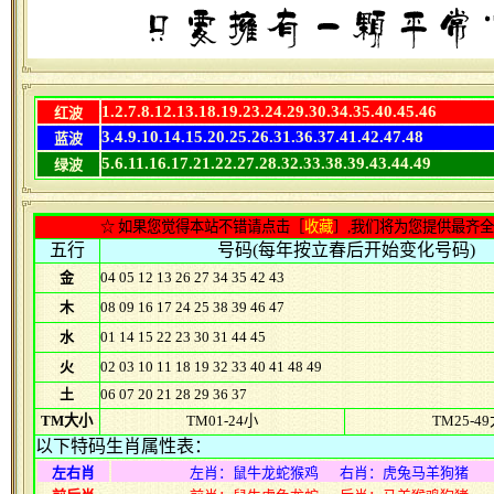
1.2.7.8.12.13.18.19.23.24.29.30.34.35.40.45.46
红波
3.4.9.10.14.15.20.25.26.31.36.37.41.42.47.48
蓝波
5.6.11.16.17.21.22.27.28.32.33.38.39.43.44.49
绿波
☆ 如果您觉得本站不错请点击［
收藏
］,我们将为您提供最齐
五行
号码(每年按立春后开始变化号码)
金
04 05 12 13 26 27 34 35 42 43
木
08 09 16 17 24 25 38 39 46 47
水
01 14 15 22 23 30 31 44 45
火
02 03 10 11 18 19 32 33 40 41 48 49
土
06 07 20 21 28 29 36 37
TM大小
TM01-24小
TM25-4
以下特码生肖属性表：
左右肖
左肖：鼠牛龙蛇猴鸡 右肖：虎兔马羊狗猪