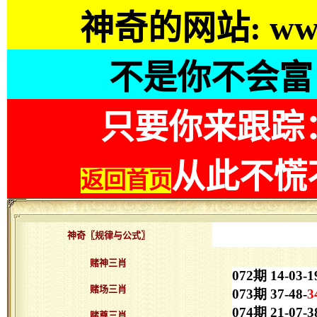
神奇的网站: ww
不是你不会富
只要你来跟踪
从此不慌
返回首页
神
奇〖规律与公式〗
赌神三肖
赌场三肖
赌尊三肖